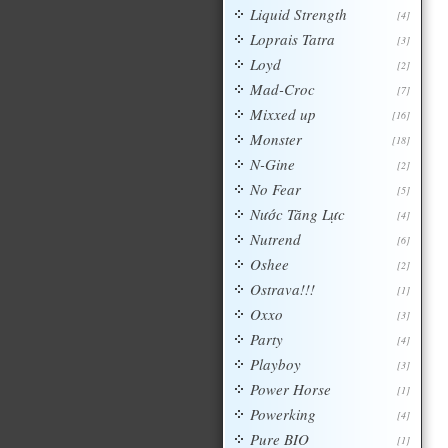
Liquid Strength
[4]
Loprais Tatra
[3]
Loyd
[2]
Mad-Croc
[7]
Mixxed up
[16]
Monster
[18]
N-Gine
[2]
No Fear
[5]
Nước Tăng Lực
[4]
Nutrend
[6]
Oshee
[2]
Ostrava!!!
[1]
Oxxo
[3]
Party
[4]
Playboy
[3]
Power Horse
[1]
Powerking
[4]
Pure BIO
[1]