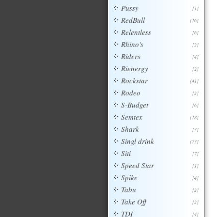
Pussy
[1]
RedBull
[16]
Relentless
[6]
Rhino's
[2]
Riders
[4]
Rienergy
[2]
Rockstar
[41]
Rodeo
[2]
S-Budget
[6]
Semtex
[18]
Shark
[3]
Singl drink
[73]
Siti
[7]
Speed Star
[1]
Spike
[4]
Tabu
[2]
Take Off
[2]
TDI
[4]