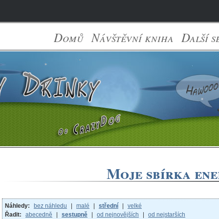
Domů
Návštěvní kniha
Další s
Moje sbírka ene
Náhledy:
bez náhledu
|
malé
|
střední
|
velké
Řadit:
abecedně
|
sestupně
|
od nejnovějších
|
od nejstarších