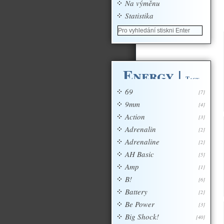
Na výměnu
Statistika
Energy
|
Tagy
69
[7]
9mm
[4]
Action
[3]
Adrenalin
[2]
Adrenaline
[2]
AH Basic
[5]
Amp
[1]
B!
[6]
Battery
[2]
Be Power
[3]
Big Shock!
[40]