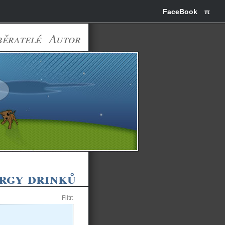
FaceBook
π
běratelé
Autor
rgy drinků
Filtr: