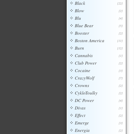
Black
[22]
Blow
[2]
Blu
[4]
Blue Bear
[5]
Booster
[2]
Boston America
[11]
Burn
[12]
Cannabis
[1]
Club Power
[2]
Cocaine
[3]
CrazyWolf
[7]
Crowns
[2]
CykloToulky
[2]
DC Power
[4]
Divas
[1]
Effect
[2]
Emerge
[3]
Energia
[2]