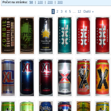
Počet na stránku:
50
|
100
|
200
|
300
1
2
3
4
5
…
12
Další »