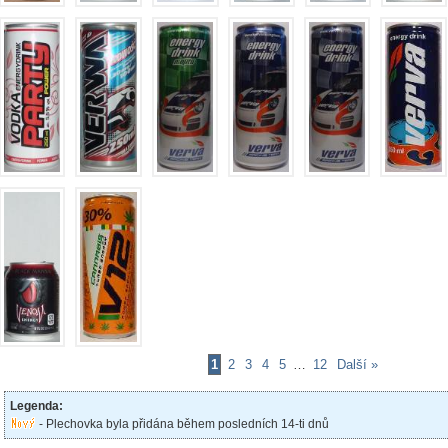
1
2
3
4
5
…
12
Další »
Legenda:
- Plechovka byla přidána během posledních 14-ti dnů