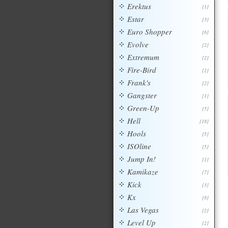
Erektus
[1]
Estar
[3]
Euro Shopper
[6]
Evolve
[2]
Extremum
[2]
Fire-Bird
[2]
Frank's
[2]
Gangster
[1]
Green-Up
[5]
Hell
[18]
Hools
[5]
ISOline
[5]
Jump In!
[1]
Kamikaze
[7]
Kick
[3]
Kx
[8]
Las Vegas
[2]
Level Up
[2]