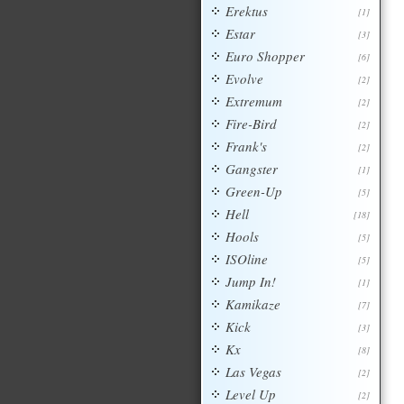
Erektus
[1]
Estar
[3]
Euro Shopper
[6]
Evolve
[2]
Extremum
[2]
Fire-Bird
[2]
Frank's
[2]
Gangster
[1]
Green-Up
[5]
Hell
[18]
Hools
[5]
ISOline
[5]
Jump In!
[1]
Kamikaze
[7]
Kick
[3]
Kx
[8]
Las Vegas
[2]
Level Up
[2]