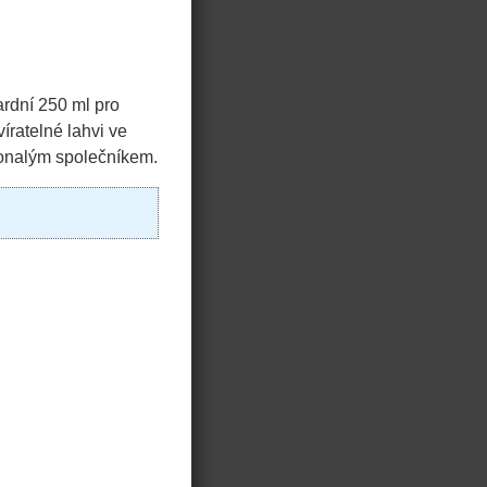
ardní 250 ml pro
víratelné lahvi ve
okonalým společníkem.