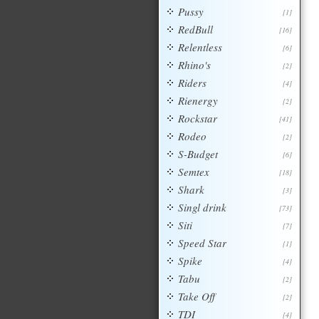
Pussy
[1]
RedBull
[16]
Relentless
[6]
Rhino's
[2]
Riders
[4]
Rienergy
[2]
Rockstar
[41]
Rodeo
[2]
S-Budget
[6]
Semtex
[18]
Shark
[3]
Singl drink
[73]
Siti
[7]
Speed Star
[1]
Spike
[4]
Tabu
[2]
Take Off
[2]
TDI
[4]