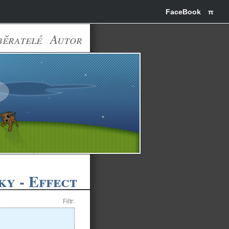
FaceBook
π
běratelé
Autor
y - Effect
Filtr: