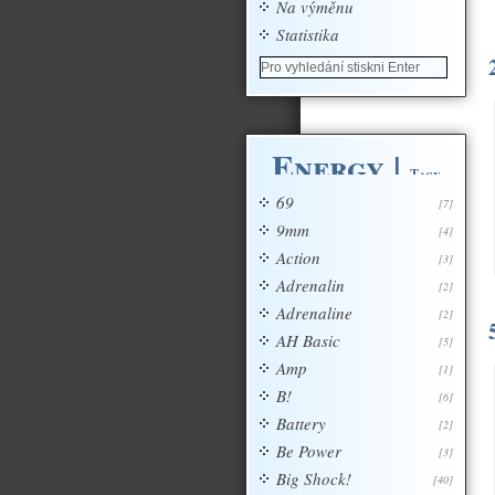
Na výměnu
Statistika
Energy
|
Tagy
69
[7]
9mm
[4]
Action
[3]
Adrenalin
[2]
Adrenaline
[2]
AH Basic
[5]
Amp
[1]
B!
[6]
Battery
[2]
Be Power
[3]
Big Shock!
[40]