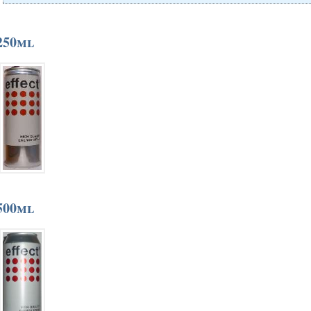
250ml
500ml