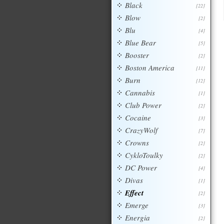
Black
[22]
Blow
[2]
Blu
[4]
Blue Bear
[5]
Booster
[2]
Boston America
[11]
Burn
[12]
Cannabis
[1]
Club Power
[2]
Cocaine
[3]
CrazyWolf
[7]
Crowns
[2]
CykloToulky
[2]
DC Power
[4]
Divas
[1]
Effect
[2]
Emerge
[3]
Energia
[2]