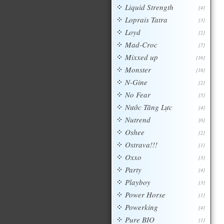
Liquid Strength
[4]
Loprais Tatra
[3]
Loyd
[2]
Mad-Croc
[7]
Mixxed up
[16]
Monster
[18]
N-Gine
[2]
No Fear
[5]
Nước Tăng Lực
[4]
Nutrend
[6]
Oshee
[2]
Ostrava!!!
[1]
Oxxo
[3]
Party
[4]
Playboy
[3]
Power Horse
[1]
Powerking
[4]
Pure BIO
[1]