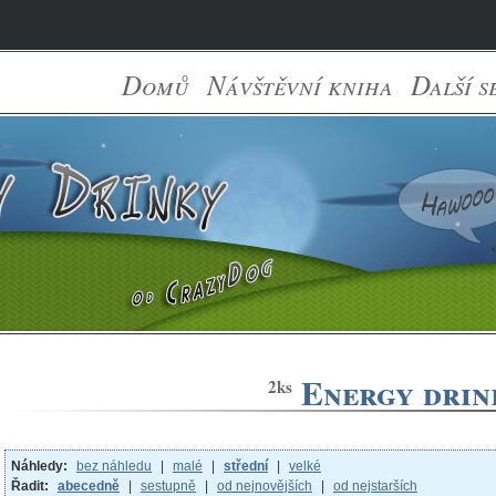
Domů
Návštěvní kniha
Další s
Energy drink
2ks
Náhledy:
bez náhledu
|
malé
|
střední
|
velké
Řadit:
abecedně
|
sestupně
|
od nejnovějších
|
od nejstarších