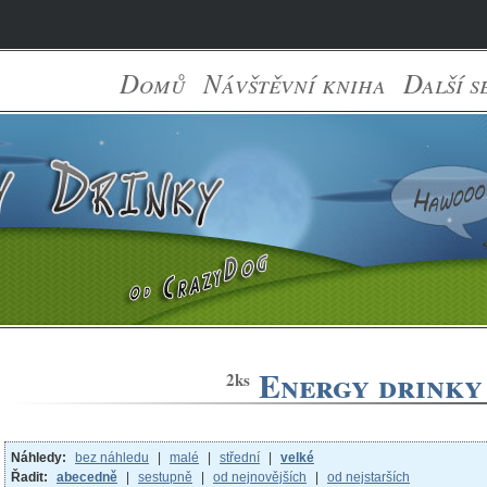
Domů
Návštěvní kniha
Další s
Energy drinky 
2ks
Náhledy:
bez náhledu
|
malé
|
střední
|
velké
Řadit:
abecedně
|
sestupně
|
od nejnovějších
|
od nejstarších