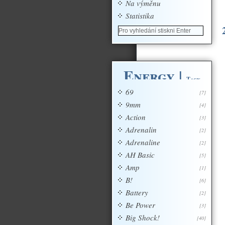
Na výměnu
Statistika
Energy
|
Tagy
69
[7]
9mm
[4]
Action
[3]
Adrenalin
[2]
Adrenaline
[2]
AH Basic
[5]
Amp
[1]
B!
[6]
Battery
[2]
Be Power
[3]
Big Shock!
[40]