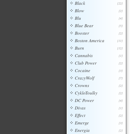
Black
[22]
Blow
[2]
Blu
[4]
Blue Bear
[5]
Booster
[2]
Boston America
[11]
Burn
[12]
Cannabis
[1]
Club Power
[2]
Cocaine
[3]
CrazyWolf
[7]
Crowns
[2]
CykloToulky
[2]
DC Power
[4]
Divas
[1]
Effect
[2]
Emerge
[3]
Energia
[2]