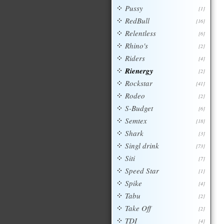
Pussy
[1]
RedBull
[16]
Relentless
[6]
Rhino's
[2]
Riders
[4]
Rienergy
[2]
Rockstar
[41]
Rodeo
[2]
S-Budget
[6]
Semtex
[18]
Shark
[3]
Singl drink
[73]
Siti
[7]
Speed Star
[1]
Spike
[4]
Tabu
[2]
Take Off
[2]
TDI
[4]