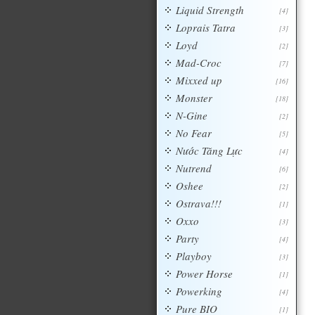
Liquid Strength
[4]
Loprais Tatra
[3]
Loyd
[2]
Mad-Croc
[7]
Mixxed up
[16]
Monster
[18]
N-Gine
[2]
No Fear
[5]
Nước Tăng Lực
[4]
Nutrend
[6]
Oshee
[2]
Ostrava!!!
[1]
Oxxo
[3]
Party
[4]
Playboy
[3]
Power Horse
[1]
Powerking
[4]
Pure BIO
[1]