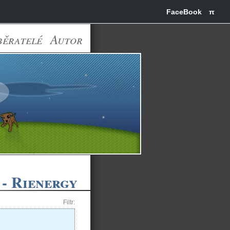
FaceBook
π
běratelé
Autor
- Rienergy
Filtr: