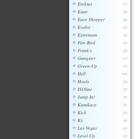
Erektus
[1]
Estar
[3]
Euro Shopper
[6]
Evolve
[2]
Extremum
[2]
Fire-Bird
[2]
Frank's
[2]
Gangster
[1]
Green-Up
[5]
Hell
[18]
Hools
[5]
ISOline
[5]
Jump In!
[1]
Kamikaze
[7]
Kick
[3]
Kx
[8]
Las Vegas
[2]
Level Up
[2]